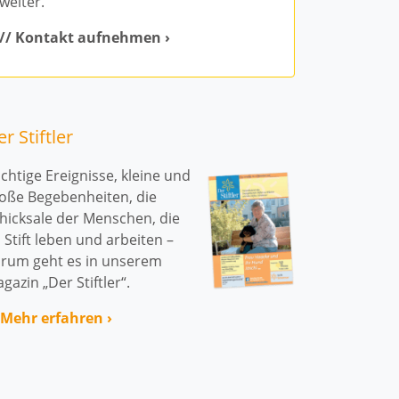
weiter.
// Kontakt aufnehmen ›
Ambulante Pf
Senioren-Tag
Senioren­wo
r Stiftler
Betreutes W
chtige Ereignisse, kleine und
oße Begebenheiten, die
Pflege­wohnu
hicksale der Menschen, die
 Stift leben und arbeiten –
Senioren­woh
rum geht es in unserem
gazin „Der Stiftler“.
Kurzzeit- und
 Mehr erfahren ›
Stationäre Pf