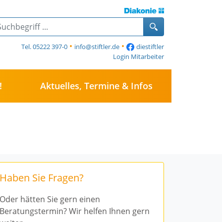
Ansprec
•
•
Tel. 05222 397-0
info@stiftler.de
diestiftler
Diakonis
Login Mitarbeiter
Die Sti
!
Aktuelles, Termine & Infos
Das Ev. 
Die Mita
Haben Sie Fragen?
💫 JETZT NEU!
spezialisier
Oder hätten Sie gern einen
Beratungstermin? Wir helfen Ihnen gern
Essen auf Rä