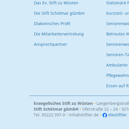
Das Ev. Stift zu Wüsten
Stationäre 
Die Stift Schötmar gGmbH
Kurzzeit- u
Diakonisches Profil
Seniorenwo
Die Mitarbeitervertretung
Betreutes 
Ansprechpartner
Seniorenw
Senioren-T
Ambulante 
Pflegewoh
Essen auf 
Evangelisches Stift zu Wüsten
•
Langenbergstraß
Stift Schötmar gGmbH
•
Uferstraße 22 – 24
•
321
Tel. 05222 397-0
•
info@stiftler.de
•
diestiftler