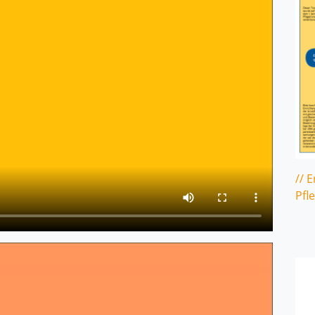
// 
Pfl