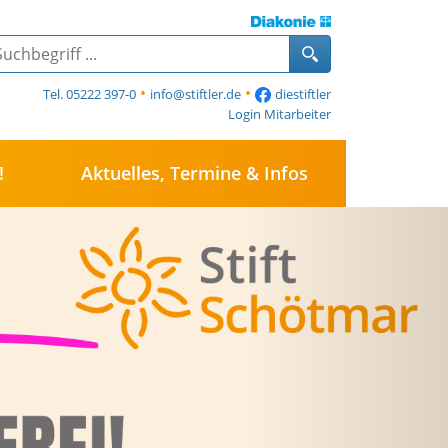
Ansprec
•
•
Tel. 05222 397-0
info@stiftler.de
diestiftler
Diakonis
Login Mitarbeiter
Die Sti
!
Aktuelles, Termine & Infos
Das Ev. 
Die Mita
💫 JETZT NEU!
spezialisier
Essen auf Rä