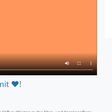
mit ❤️!