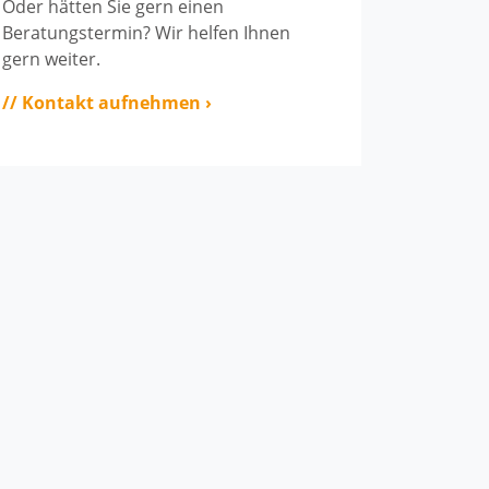
Praktikum / F
Oder hätten Sie gern einen
Beratungstermin? Wir helfen Ihnen
gern weiter.
// Kontakt aufnehmen ›
Magazin „Der 
Aktuelles