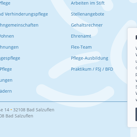
Pflege
Arbeiten im Stift
nd Verhinderungspflege
Stellenangebote
hngemeinschaften
Gehaltsrechner
Wohnen
Ehrenamt
ohnungen
Flex-Team
agespflege
Pflege-Ausbildung
Pflege
Praktikum / FSJ / BFD
nungen
Rädern
e 14
•
32108
Bad Salzuflen
08
Bad Salzuflen