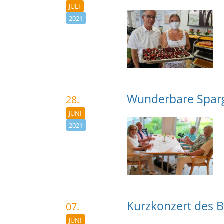
JULI
2021
Wunderbare Sparg
28.
JUNI
2021
Kurzkonzert des B
07.
JUNI