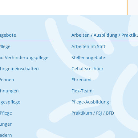
ngebote
Arbeiten / Ausbildung / Praktik
Pflege
Arbeiten im Stift
nd Verhinderungspflege
Stellenangebote
hngemeinschaften
Gehaltsrechner
Wohnen
Ehrenamt
ohnungen
Flex-Team
agespflege
Pflege-Ausbildung
Pflege
Praktikum / FSJ / BFD
nungen
Rädern