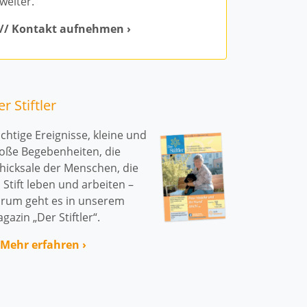
weiter.
// Kontakt aufnehmen ›
Ambulante Pf
Senioren-Tag
Senioren­wo
r Stiftler
Betreutes W
chtige Ereignisse, kleine und
oße Begebenheiten, die
Pflege­wohnu
hicksale der Menschen, die
 Stift leben und arbeiten –
Senioren­woh
rum geht es in unserem
gazin „Der Stiftler“.
Kurzzeit- und
 Mehr erfahren ›
Stationäre Pf