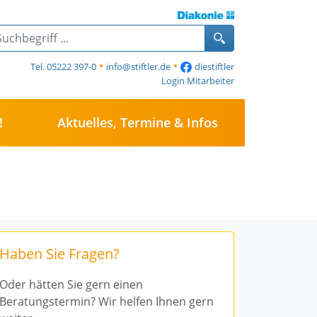
Ansprec
•
•
Tel. 05222 397-0
info@stiftler.de
diestiftler
Diakonis
Login Mitarbeiter
Die Sti
!
Aktuelles, Termine & Infos
Das Ev. 
Die Mita
Haben Sie Fragen?
💫 JETZT NEU!
spezialisier
Oder hätten Sie gern einen
Beratungstermin? Wir helfen Ihnen gern
Essen auf Rä