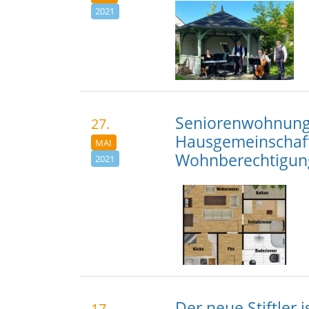
2021
Seniorenwohnung f
27.
Hausgemeinschaft 
MAI
Wohnberechtigung
2021
Der neue Stiftler i
17.