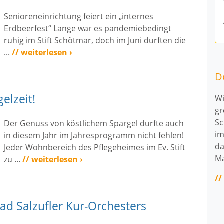
Senioreneinrichtung feiert ein „internes
Erdbeerfest“ Lange war es pandemiebedingt
ruhig im Stift Schötmar, doch im Juni durften die
...
// weiterlesen ›
De
elzeit!
Wi
gr
Sc
Der Genuss von köstlichem Spargel durfte auch
im
in diesem Jahr im Jahresprogramm nicht fehlen!
da
Jeder Wohnbereich des Pflegeheimes im Ev. Stift
Ma
zu ...
// weiterlesen ›
//
ad Salzufler Kur-Orchesters